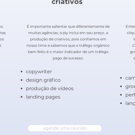
criativos
o,
É importante salientar que diferentemente de
Ente
ntas
muitas agências, a ply inclui em seu preço, a
cliq
os
produção de criativos, pois confiamos em
t.
nosso time e sabemos que o tráfego orgânico
C
bem feito é o maior indicador de um tráfego
gr
pago de sucesso.
copywriter
cam
design gráfico
gro
produção de vídeos
per
landing pages
lan
agende uma reunião