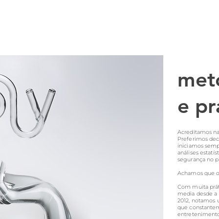
met
e pr
Acreditamos na 
Preferimos dec
iniciamos sem
análises estatí
segurança no 
Achamos que o 
Com muita prát
media desde a 
2012, notamos
que constante
entretenimento