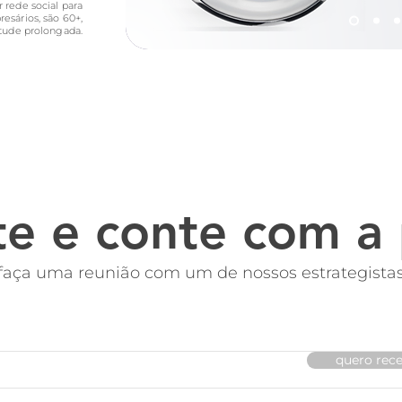
rede social para
esários, são 60+,
tude prolongada.
te e conte com a 
faça uma reunião com um de nossos estrategista
quero rece