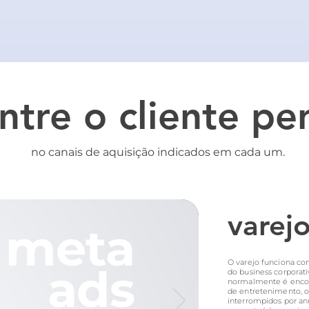
ntre o cliente per
no canais de aquisição indicados em cada um.
varej
meta
O varejo funciona co
ads
do business corporati
normalmente é enc
de entretenimento, 
interrompidos por anú