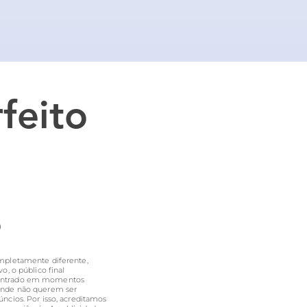
feito
o
mpletamente diferente,
vo, o público final
ontrado em momentos
onde não querem ser
ncios. Por isso,
acreditamos