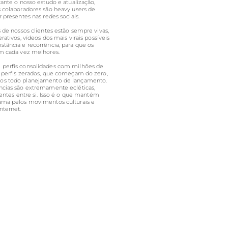
tante o nosso estudo e atualização,
s colaboradores são heavy users de
r presentes nas redes sociais.
s de nossos clientes estão sempre vivas,
rativos, vídeos dos mais virais possíveis
tância e recorrência, para que os
am cada vez melhores.
perfis consolidades com milhões de
é perfis zerados, que começam do zero,
os todo planejamento de lançamento.
ncias são extremamente ecléticas,
erentes entre si. Isso é o que mantém
ama pelos movimentos culturais e
nternet.