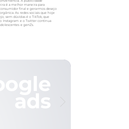
nveniência. A publicidade
eira é a melhor maneira para
onsumidor final e gerarmos desejo
rgânica. As redes sociais que hoje
o, sem dúvidas é o TikTok, que
o Instagram e o Twitter continua
adolescentes e genZs.
oogle
ads