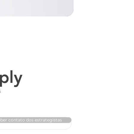
ply
s
ber contato dos estrategistas