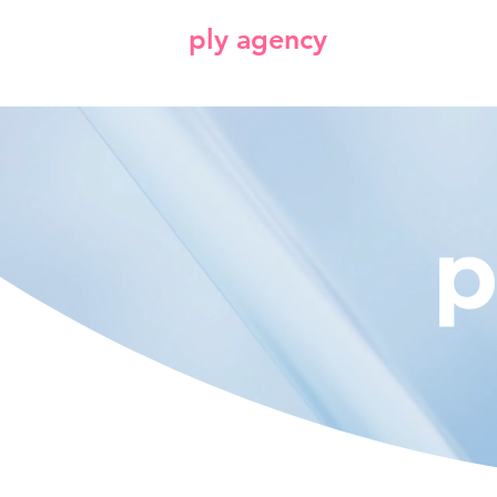
ply agency
p