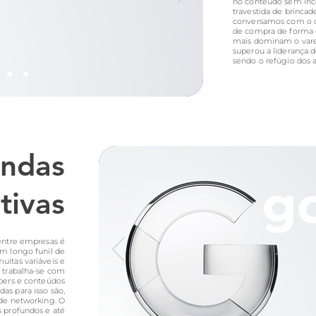
no conteúdo sem inco
travestida de brincad
conversamos com o c
de compra de forma o
mais dominam o varej
superou a liderança d
sendo o refúgio dos 
ndas
g
tivas
entre empresas é
m longo funil de
uitas variáveis e
o trabalha-se com
mbers e conteúdos
das para isso são,
de networking. O
s profundos e até