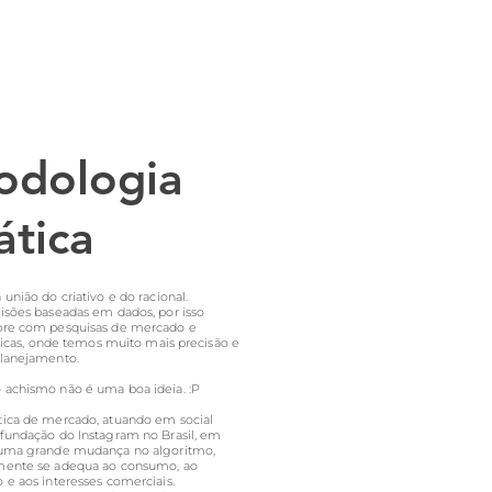
odologia
ática
união do criativo e do racional.
isões baseadas em dados, por isso
pre com pesquisas de mercado e
sticas, onde temos muito mais precisão e
planejamento.
achismo não é uma boa ideia. :P
ica de mercado, atuando em social
fundação do Instagram no Brasil, em
 uma grande mudança no algoritmo,
mente se adequa ao consumo, ao
 e aos interesses comerciais.