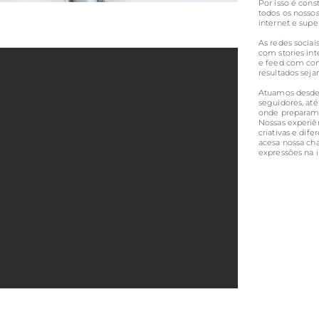
Por isso é cons
todos os nosso
internet e supe
As redes sociai
com stories inte
e feed com cons
resultados sej
Atuamos desde 
seguidores, at
onde preparam
Nossas experiê
criativas e dif
acesa nossa ch
expressões na i